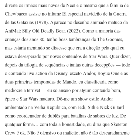
diverte os irmãos mais novos de Neel é o mesmo que a família de
Chewbacca assiste no infame El especial navideño de la Guerra
de las Galaxias (1978). Aparece no desenho animado maluco da
AniMat: Silly Old Deadly Bear. (2022). Como a maioria das
crianças dos anos 80, tenho boas lembranças de The Goonies,
mas estaria mentindo se dissesse que era a direção pela qual eu
estava desesperado por novos conteúdos de Star Wars. Quer dizer,
depois da trilogia de sequências e tantas outras decepções — todo
o conteúdo live-action da Disney, exceto Andor, Rogue One e as
duas primeiras temporadas de Mando, eu classificaria como
medíocre a terrível — eu só anseio por algum conteúdo bom,
épico e Star Wars maduro. Dê-me um show estilo Andor
ambientado na Velha República, com Jedi, Sith e Nick Gillard
como coordenador de dublês para batalhas de sabres de luz. De
qualquer forma… com toda a honestidade, eu diria que Skeleton
Crew é ok. Não é ofensivo ou malfeito; não é tão descaradamente